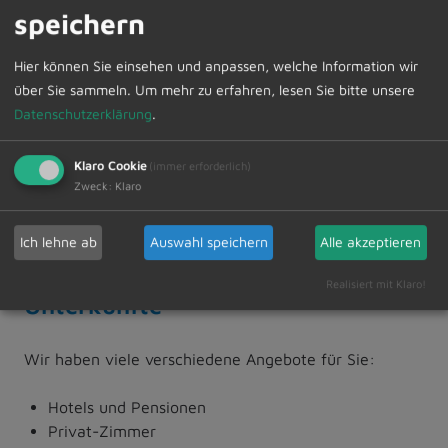
speichern
Hier können Sie einsehen und anpassen, welche Information wir
über Sie sammeln.
Um mehr zu erfahren, lesen Sie bitte unsere
Datenschutzerklärung
.
Klaro Cookie
(immer erforderlich)
Zweck
:
Klaro
Ich lehne ab
Auswahl speichern
Alle akzeptieren
FKK Camping-Platz
Realisiert mit Klaro!
Unterkünfte
Wir haben viele verschiedene Angebote für Sie:
Hotels und Pensionen
Privat-Zimmer